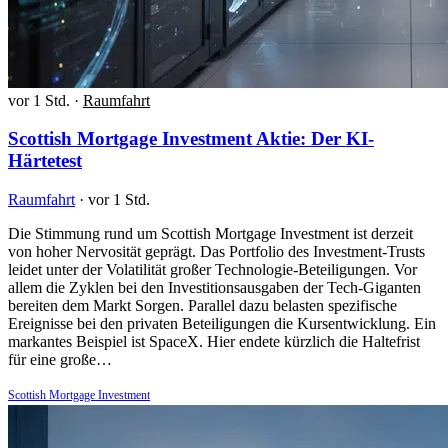
vor 1 Std.
·
Raumfahrt
Scottish Mortgage Investment Aktie: Der KI-
Härtetest
Raumfahrt
·
vor 1 Std.
Die Stimmung rund um Scottish Mortgage Investment ist derzeit
von hoher Nervosität geprägt. Das Portfolio des Investment-Trusts
leidet unter der Volatilität großer Technologie-Beteiligungen. Vor
allem die Zyklen bei den Investitionsausgaben der Tech-Giganten
bereiten dem Markt Sorgen. Parallel dazu belasten spezifische
Ereignisse bei den privaten Beteiligungen die Kursentwicklung. Ein
markantes Beispiel ist SpaceX. Hier endete kürzlich die Haltefrist
für eine große…
Scottish Mortgage Investment