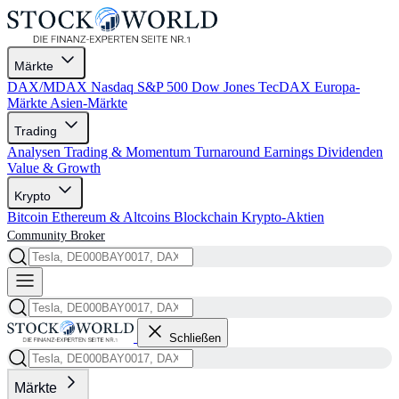
Märkte
DAX/MDAX
Nasdaq
S&P 500
Dow Jones
TecDAX
Europa-
Märkte
Asien-Märkte
Trading
Analysen
Trading & Momentum
Turnaround
Earnings
Dividenden
Value & Growth
Krypto
Bitcoin
Ethereum & Altcoins
Blockchain
Krypto-Aktien
Community
Broker
Schließen
Märkte