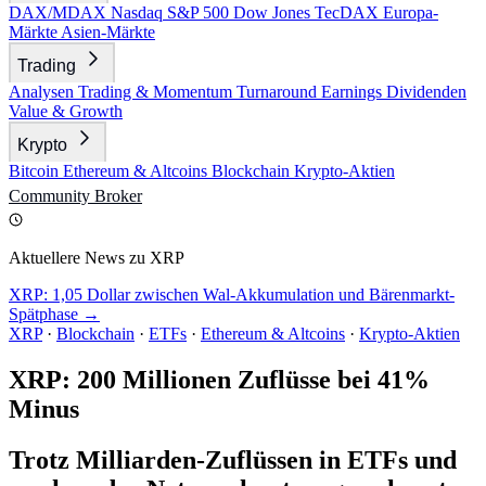
DAX/MDAX
Nasdaq
S&P 500
Dow Jones
TecDAX
Europa-
Märkte
Asien-Märkte
Trading
Analysen
Trading & Momentum
Turnaround
Earnings
Dividenden
Value & Growth
Krypto
Bitcoin
Ethereum & Altcoins
Blockchain
Krypto-Aktien
Community
Broker
Aktuellere News zu XRP
XRP: 1,05 Dollar zwischen Wal-Akkumulation und Bärenmarkt-
Spätphase →
XRP
·
Blockchain
·
ETFs
·
Ethereum & Altcoins
·
Krypto-Aktien
XRP: 200 Millionen Zuflüsse bei 41%
Minus
Trotz Milliarden-Zuflüssen in ETFs und