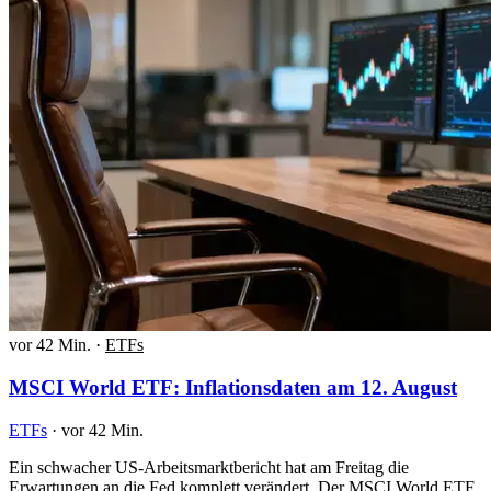
vor 42 Min.
·
ETFs
MSCI World ETF: Inflationsdaten am 12. August
ETFs
·
vor 42 Min.
Ein schwacher US-Arbeitsmarktbericht hat am Freitag die
Erwartungen an die Fed komplett verändert. Der MSCI World ETF