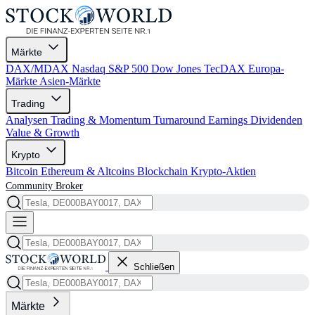
Märkte
DAX/MDAX
Nasdaq
S&P 500
Dow Jones
TecDAX
Europa-
Märkte
Asien-Märkte
Trading
Analysen
Trading & Momentum
Turnaround
Earnings
Dividenden
Value & Growth
Krypto
Bitcoin
Ethereum & Altcoins
Blockchain
Krypto-Aktien
Community
Broker
Schließen
Märkte