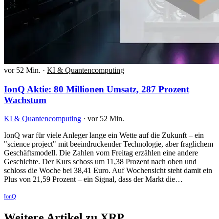
vor 52 Min.
·
KI & Quantencomputing
IonQ Aktie: 80 Millionen Umsatz, 287 Prozent
Wachstum
KI & Quantencomputing
·
vor 52 Min.
IonQ war für viele Anleger lange ein Wette auf die Zukunft – ein
"science project" mit beeindruckender Technologie, aber fraglichem
Geschäftsmodell. Die Zahlen vom Freitag erzählen eine andere
Geschichte. Der Kurs schoss um 11,38 Prozent nach oben und
schloss die Woche bei 38,41 Euro. Auf Wochensicht steht damit ein
Plus von 21,59 Prozent – ein Signal, dass der Markt die…
IonQ
Weitere Artikel zu XRP