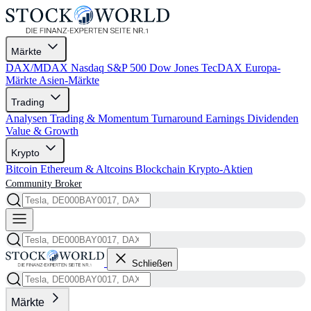
Märkte
DAX/MDAX
Nasdaq
S&P 500
Dow Jones
TecDAX
Europa-
Märkte
Asien-Märkte
Trading
Analysen
Trading & Momentum
Turnaround
Earnings
Dividenden
Value & Growth
Krypto
Bitcoin
Ethereum & Altcoins
Blockchain
Krypto-Aktien
Community
Broker
Schließen
Märkte