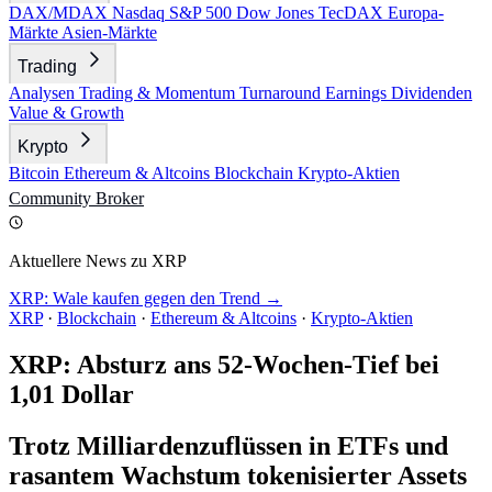
DAX/MDAX
Nasdaq
S&P 500
Dow Jones
TecDAX
Europa-
Märkte
Asien-Märkte
Trading
Analysen
Trading & Momentum
Turnaround
Earnings
Dividenden
Value & Growth
Krypto
Bitcoin
Ethereum & Altcoins
Blockchain
Krypto-Aktien
Community
Broker
Aktuellere News zu XRP
XRP: Wale kaufen gegen den Trend →
XRP
·
Blockchain
·
Ethereum & Altcoins
·
Krypto-Aktien
XRP: Absturz ans 52-Wochen-Tief bei
1,01 Dollar
Trotz Milliardenzuflüssen in ETFs und
rasantem Wachstum tokenisierter Assets