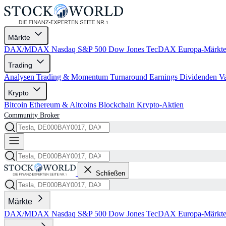
Märkte
DAX/MDAX
Nasdaq
S&P 500
Dow Jones
TecDAX
Europa-Märkt
Trading
Analysen
Trading & Momentum
Turnaround
Earnings
Dividenden
V
Krypto
Bitcoin
Ethereum & Altcoins
Blockchain
Krypto-Aktien
Community
Broker
Schließen
Märkte
DAX/MDAX
Nasdaq
S&P 500
Dow Jones
TecDAX
Europa-Märkt