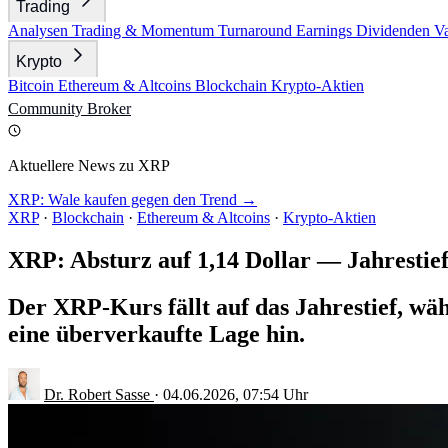
Trading
Analysen
Trading & Momentum
Turnaround
Earnings
Dividenden
V
Krypto
Bitcoin
Ethereum & Altcoins
Blockchain
Krypto-Aktien
Community
Broker
Aktuellere News zu XRP
XRP: Wale kaufen gegen den Trend →
XRP
·
Blockchain
·
Ethereum & Altcoins
·
Krypto-Aktien
XRP: Absturz auf 1,14 Dollar — Jahrestief
Der XRP-Kurs fällt auf das Jahrestief, wä
eine überverkaufte Lage hin.
Dr. Robert Sasse
·
04.06.2026, 07:54 Uhr