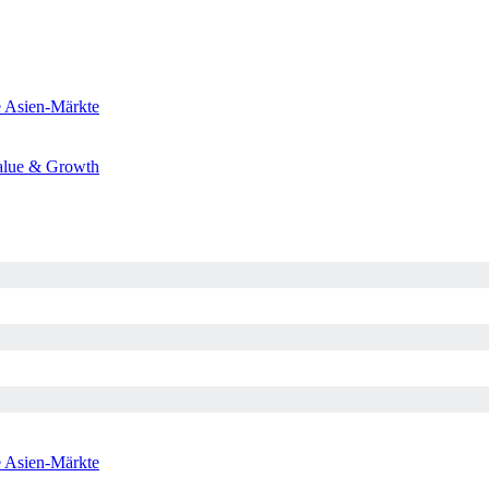
e
Asien-Märkte
alue & Growth
e
Asien-Märkte