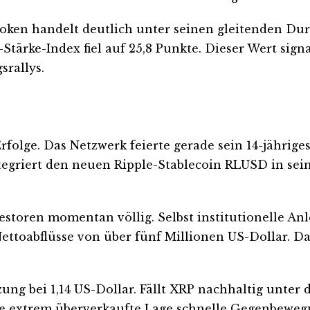
Token handelt deutlich unter seinen gleitenden Dur
-Stärke-Index fiel auf 25,8 Punkte. Dieser Wert sign
srallys.
Erfolge. Das Netzwerk feierte gerade sein 14-jährig
ntegriert den neuen Ripple-Stablecoin RLUSD in sei
estoren momentan völlig. Selbst institutionelle An
ttoabflüsse von über fünf Millionen US-Dollar. D
tzung bei 1,14 US-Dollar. Fällt XRP nachhaltig unter
die extrem überverkaufte Lage schnelle Gegenbewe