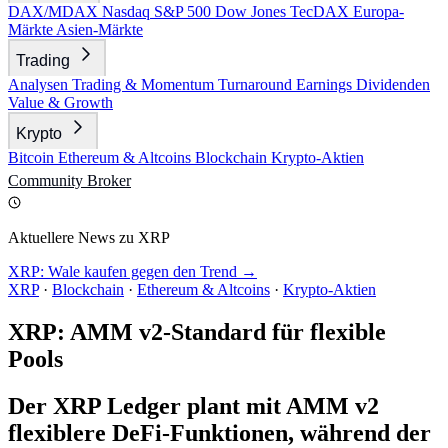
DAX/MDAX
Nasdaq
S&P 500
Dow Jones
TecDAX
Europa-
Märkte
Asien-Märkte
Trading
Analysen
Trading & Momentum
Turnaround
Earnings
Dividenden
Value & Growth
Krypto
Bitcoin
Ethereum & Altcoins
Blockchain
Krypto-Aktien
Community
Broker
Aktuellere News zu XRP
XRP: Wale kaufen gegen den Trend →
XRP
·
Blockchain
·
Ethereum & Altcoins
·
Krypto-Aktien
XRP: AMM v2-Standard für flexible
Pools
Der XRP Ledger plant mit AMM v2
flexiblere DeFi-Funktionen, während der