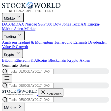
Märkte
DAX/MDAX
Nasdaq
S&P 500
Dow Jones
TecDAX
Europa-
Märkte
Asien-Märkte
Trading
Analysen
Trading & Momentum
Turnaround
Earnings
Dividenden
Value & Growth
Krypto
Bitcoin
Ethereum & Altcoins
Blockchain
Krypto-Aktien
Community
Broker
Schließen
Märkte