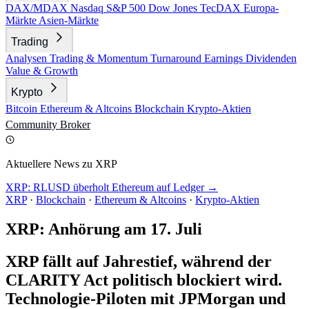
DAX/MDAX
Nasdaq
S&P 500
Dow Jones
TecDAX
Europa-
Märkte
Asien-Märkte
Trading
Analysen
Trading & Momentum
Turnaround
Earnings
Dividenden
Value & Growth
Krypto
Bitcoin
Ethereum & Altcoins
Blockchain
Krypto-Aktien
Community
Broker
Aktuellere News zu XRP
XRP: RLUSD überholt Ethereum auf Ledger →
XRP
·
Blockchain
·
Ethereum & Altcoins
·
Krypto-Aktien
XRP: Anhörung am 17. Juli
XRP fällt auf Jahrestief, während der
CLARITY Act politisch blockiert wird.
Technologie-Piloten mit JPMorgan und