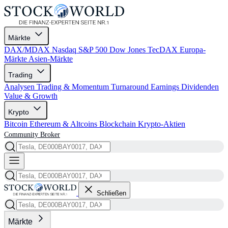
Märkte
DAX/MDAX
Nasdaq
S&P 500
Dow Jones
TecDAX
Europa-
Märkte
Asien-Märkte
Trading
Analysen
Trading & Momentum
Turnaround
Earnings
Dividenden
Value & Growth
Krypto
Bitcoin
Ethereum & Altcoins
Blockchain
Krypto-Aktien
Community
Broker
Schließen
Märkte