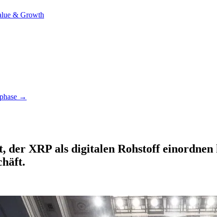
alue & Growth
tphase →
der XRP als digitalen Rohstoff einordnen kö
chäft.