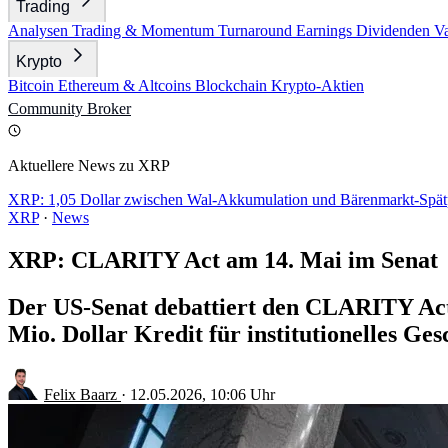
Trading
Analysen
Trading & Momentum
Turnaround
Earnings
Dividenden
V
Krypto
Bitcoin
Ethereum & Altcoins
Blockchain
Krypto-Aktien
Community
Broker
Aktuellere News zu XRP
XRP: 1,05 Dollar zwischen Wal-Akkumulation und Bärenmarkt-Spä
XRP
·
News
XRP: CLARITY Act am 14. Mai im Senat
Der US-Senat debattiert den CLARITY Act, 
Mio. Dollar Kredit für institutionelles Ges
Felix Baarz
·
12.05.2026, 10:06 Uhr