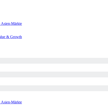
e
Asien-Märkte
alue & Growth
e
Asien-Märkte