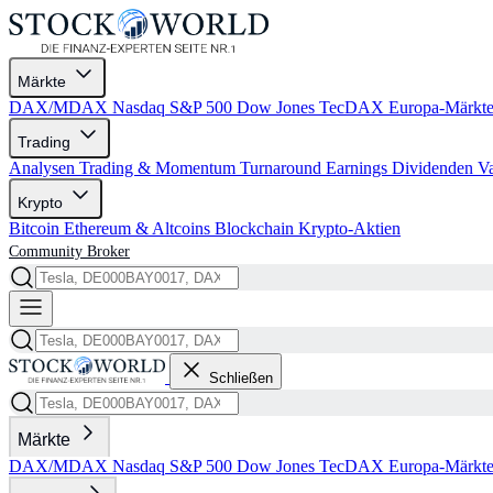
Märkte
DAX/MDAX
Nasdaq
S&P 500
Dow Jones
TecDAX
Europa-Märkt
Trading
Analysen
Trading & Momentum
Turnaround
Earnings
Dividenden
V
Krypto
Bitcoin
Ethereum & Altcoins
Blockchain
Krypto-Aktien
Community
Broker
Schließen
Märkte
DAX/MDAX
Nasdaq
S&P 500
Dow Jones
TecDAX
Europa-Märkt