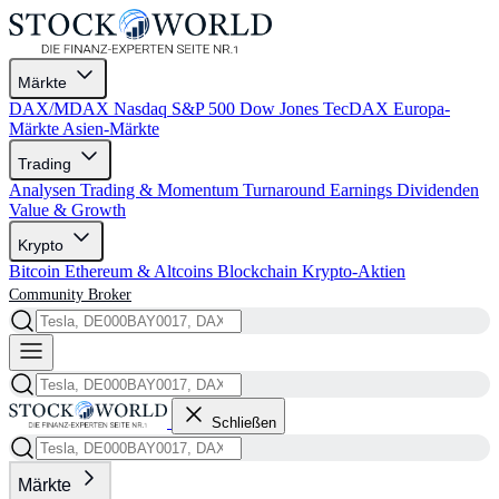
Märkte
DAX/MDAX
Nasdaq
S&P 500
Dow Jones
TecDAX
Europa-
Märkte
Asien-Märkte
Trading
Analysen
Trading & Momentum
Turnaround
Earnings
Dividenden
Value & Growth
Krypto
Bitcoin
Ethereum & Altcoins
Blockchain
Krypto-Aktien
Community
Broker
Schließen
Märkte