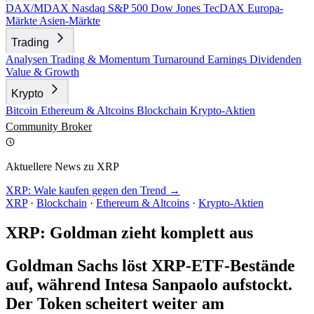
DAX/MDAX
Nasdaq
S&P 500
Dow Jones
TecDAX
Europa-
Märkte
Asien-Märkte
Trading
Analysen
Trading & Momentum
Turnaround
Earnings
Dividenden
Value & Growth
Krypto
Bitcoin
Ethereum & Altcoins
Blockchain
Krypto-Aktien
Community
Broker
Aktuellere News zu XRP
XRP: Wale kaufen gegen den Trend →
XRP
·
Blockchain
·
Ethereum & Altcoins
·
Krypto-Aktien
XRP: Goldman zieht komplett aus
Goldman Sachs löst XRP-ETF-Bestände
auf, während Intesa Sanpaolo aufstockt.
Der Token scheitert weiter am