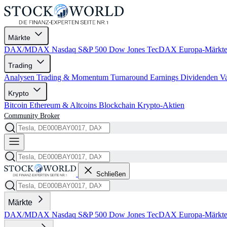
Märkte
DAX/MDAX
Nasdaq
S&P 500
Dow Jones
TecDAX
Europa-Märkt
Trading
Analysen
Trading & Momentum
Turnaround
Earnings
Dividenden
V
Krypto
Bitcoin
Ethereum & Altcoins
Blockchain
Krypto-Aktien
Community
Broker
Schließen
Märkte
DAX/MDAX
Nasdaq
S&P 500
Dow Jones
TecDAX
Europa-Märkt