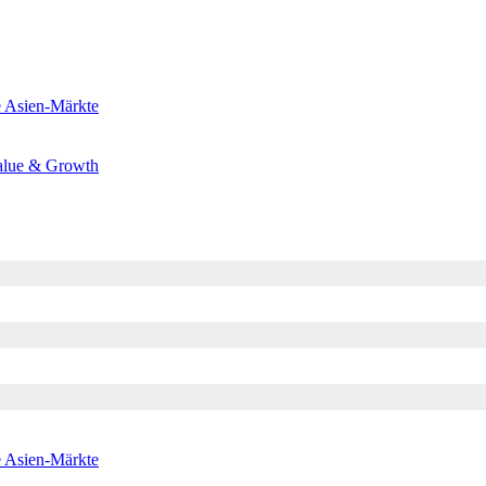
e
Asien-Märkte
alue & Growth
e
Asien-Märkte