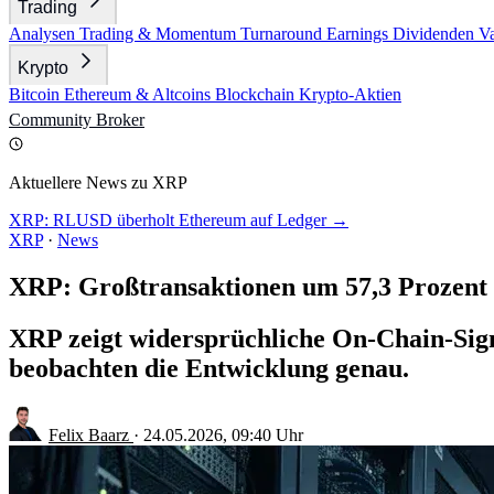
Trading
Analysen
Trading & Momentum
Turnaround
Earnings
Dividenden
V
Krypto
Bitcoin
Ethereum & Altcoins
Blockchain
Krypto-Aktien
Community
Broker
Aktuellere News zu XRP
XRP: RLUSD überholt Ethereum auf Ledger →
XRP
·
News
XRP: Großtransaktionen um 57,3 Prozent
XRP zeigt widersprüchliche On-Chain-Sign
beobachten die Entwicklung genau.
Felix Baarz
·
24.05.2026, 09:40 Uhr