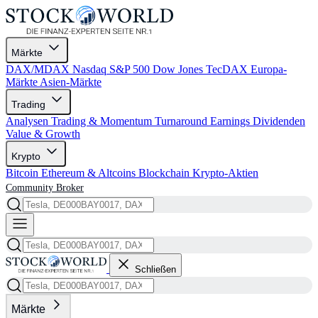
Märkte
DAX/MDAX
Nasdaq
S&P 500
Dow Jones
TecDAX
Europa-
Märkte
Asien-Märkte
Trading
Analysen
Trading & Momentum
Turnaround
Earnings
Dividenden
Value & Growth
Krypto
Bitcoin
Ethereum & Altcoins
Blockchain
Krypto-Aktien
Community
Broker
Schließen
Märkte