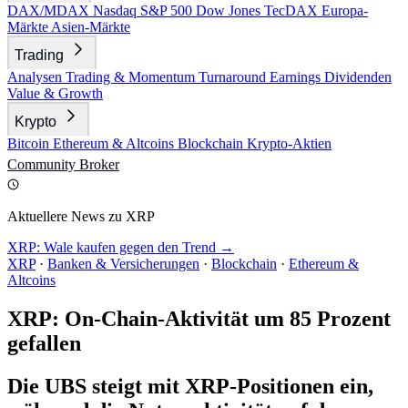
DAX/MDAX
Nasdaq
S&P 500
Dow Jones
TecDAX
Europa-
Märkte
Asien-Märkte
Trading
Analysen
Trading & Momentum
Turnaround
Earnings
Dividenden
Value & Growth
Krypto
Bitcoin
Ethereum & Altcoins
Blockchain
Krypto-Aktien
Community
Broker
Aktuellere News zu XRP
XRP: Wale kaufen gegen den Trend →
XRP
·
Banken & Versicherungen
·
Blockchain
·
Ethereum &
Altcoins
XRP: On-Chain-Aktivität um 85 Prozent
gefallen
Die UBS steigt mit XRP-Positionen ein,