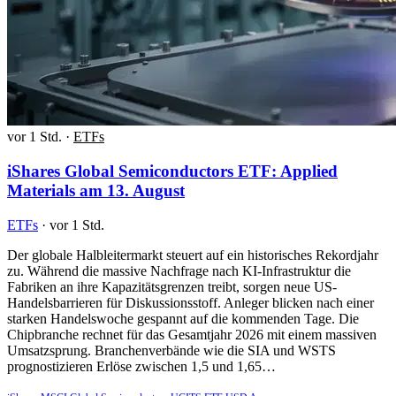
vor 1 Std.
·
ETFs
iShares Global Semiconductors ETF: Applied
Materials am 13. August
ETFs
·
vor 1 Std.
Der globale Halbleitermarkt steuert auf ein historisches Rekordjahr
zu. Während die massive Nachfrage nach KI-Infrastruktur die
Fabriken an ihre Kapazitätsgrenzen treibt, sorgen neue US-
Handelsbarrieren für Diskussionsstoff. Anleger blicken nach einer
starken Handelswoche gespannt auf die kommenden Tage. Die
Chipbranche rechnet für das Gesamtjahr 2026 mit einem massiven
Umsatzsprung. Branchenverbände wie die SIA und WSTS
prognostizieren Erlöse zwischen 1,5 und 1,65…