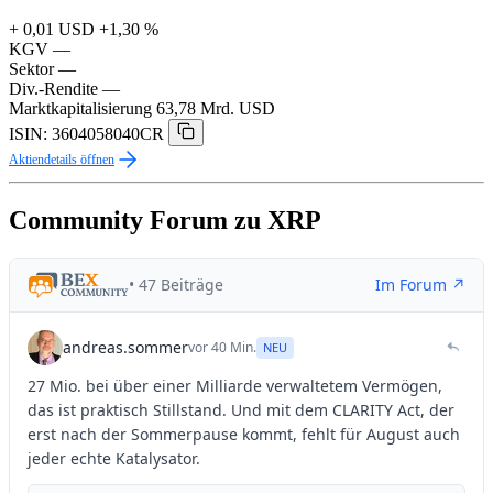
+ 0,01 USD
+1,30 %
KGV
—
Sektor
—
Div.-Rendite
—
Marktkapitalisierung
63,78 Mrd. USD
ISIN: 3604058040CR
Aktiendetails öffnen
Community Forum zu XRP