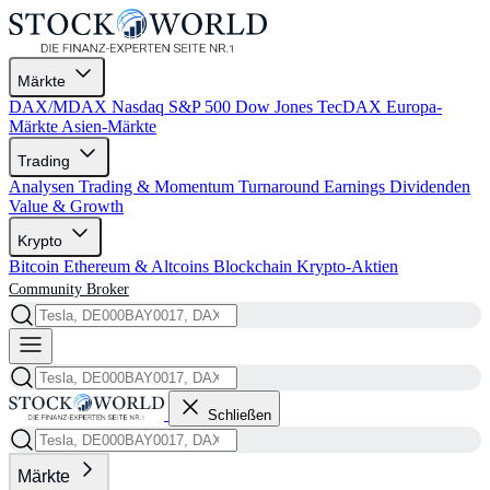
Märkte
DAX/MDAX
Nasdaq
S&P 500
Dow Jones
TecDAX
Europa-
Märkte
Asien-Märkte
Trading
Analysen
Trading & Momentum
Turnaround
Earnings
Dividenden
Value & Growth
Krypto
Bitcoin
Ethereum & Altcoins
Blockchain
Krypto-Aktien
Community
Broker
Schließen
Märkte