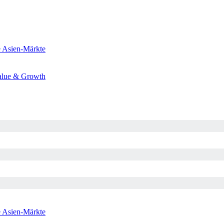
e
Asien-Märkte
alue & Growth
e
Asien-Märkte