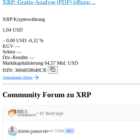
XRP: Gratis-Analyse (PDF) öffnen …
XRP Kryptowährung
1,04
USD
– 0,00 USD
-0,32 %
KGV
—
Sektor
—
Div.-Rendite
—
Marktkapitalisierung
64,57 Mrd. USD
ISIN: 3604058040CR
Aktiendetails öffnen
Community Forum zu XRP