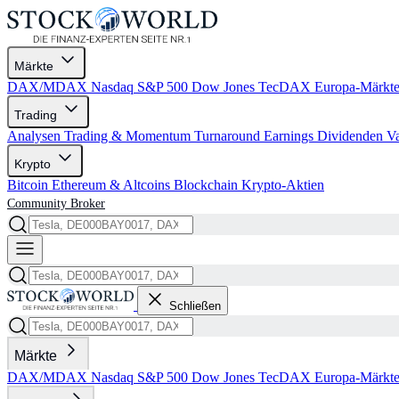
Märkte
DAX/MDAX
Nasdaq
S&P 500
Dow Jones
TecDAX
Europa-Märkt
Trading
Analysen
Trading & Momentum
Turnaround
Earnings
Dividenden
V
Krypto
Bitcoin
Ethereum & Altcoins
Blockchain
Krypto-Aktien
Community
Broker
Schließen
Märkte
DAX/MDAX
Nasdaq
S&P 500
Dow Jones
TecDAX
Europa-Märkt