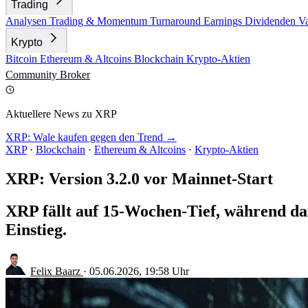
Trading
Analysen
Trading & Momentum
Turnaround
Earnings
Dividenden
V
Krypto
Bitcoin
Ethereum & Altcoins
Blockchain
Krypto-Aktien
Community
Broker
Aktuellere News zu XRP
XRP: Wale kaufen gegen den Trend →
XRP
·
Blockchain
·
Ethereum & Altcoins
·
Krypto-Aktien
XRP: Version 3.2.0 vor Mainnet-Start
XRP fällt auf 15-Wochen-Tief, während das
Einstieg.
Felix Baarz
·
05.06.2026, 19:58 Uhr