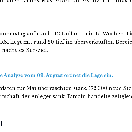
auf allen Chains. Mastercard unterstützt die Infrast
 Donnerstag auf rund 1,12 Dollar — ein 15-Wochen-
RSI liegt mit rund 20 tief im überverkauften Berei
 nächstes Kursziel.
se Analyse vom 09. August ordnet die Lage ein.
ten für Mai überraschten stark: 172.000 neue Stel
itschaft der Anleger sank. Bitcoin handelte zeitgle
d