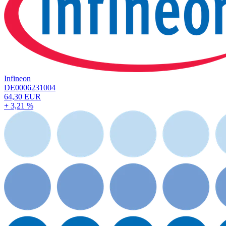
Infineon
DE0006231004
64,30 EUR
+ 3,21 %