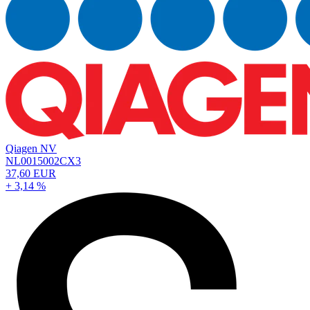
Qiagen NV
NL0015002CX3
37,60 EUR
+ 3,14 %