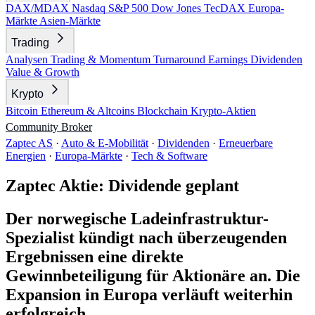
DAX/MDAX
Nasdaq
S&P 500
Dow Jones
TecDAX
Europa-
Märkte
Asien-Märkte
Trading
Analysen
Trading & Momentum
Turnaround
Earnings
Dividenden
Value & Growth
Krypto
Bitcoin
Ethereum & Altcoins
Blockchain
Krypto-Aktien
Community
Broker
Zaptec AS
·
Auto & E-Mobilität
·
Dividenden
·
Erneuerbare
Energien
·
Europa-Märkte
·
Tech & Software
Zaptec Aktie: Dividende geplant
Der norwegische Ladeinfrastruktur-
Spezialist kündigt nach überzeugenden
Ergebnissen eine direkte
Gewinnbeteiligung für Aktionäre an. Die
Expansion in Europa verläuft weiterhin
erfolgreich.