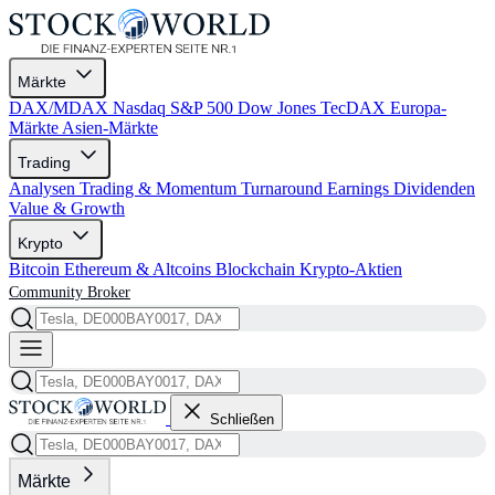
Märkte
DAX/MDAX
Nasdaq
S&P 500
Dow Jones
TecDAX
Europa-
Märkte
Asien-Märkte
Trading
Analysen
Trading & Momentum
Turnaround
Earnings
Dividenden
Value & Growth
Krypto
Bitcoin
Ethereum & Altcoins
Blockchain
Krypto-Aktien
Community
Broker
Schließen
Märkte