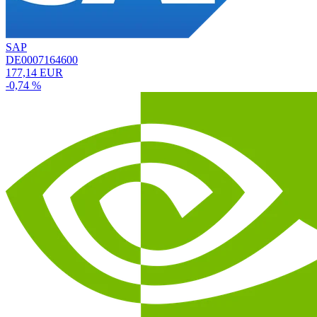
SAP
DE0007164600
177,14 EUR
-0,74 %