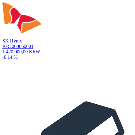
SK Hynix
KR7000660001
1.420.000,00 KRW
-0,14 %