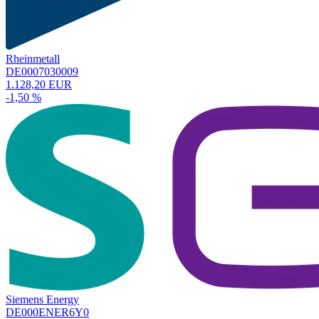
Rheinmetall
DE0007030009
1.128,20 EUR
-1,50 %
Siemens Energy
DE000ENER6Y0