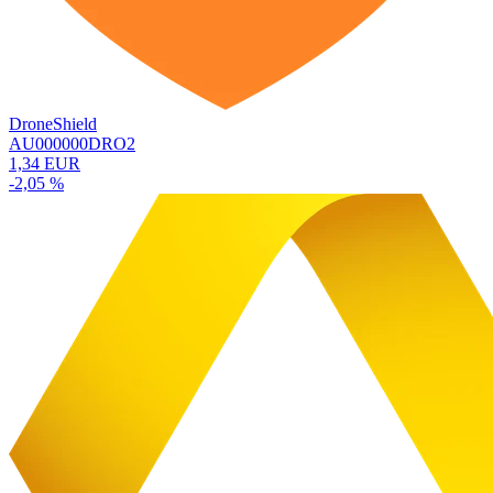
DroneShield
AU000000DRO2
1,34 EUR
-2,05 %