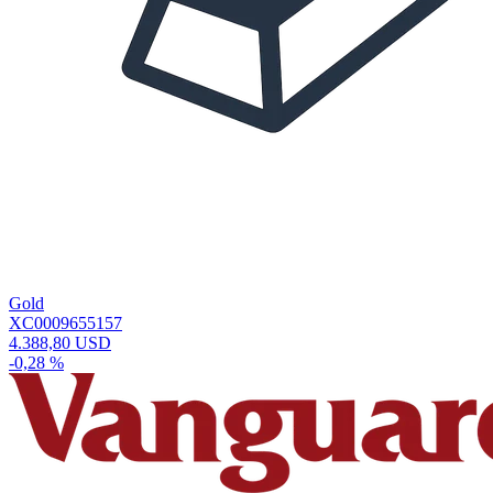
Gold
XC0009655157
4.388,80 USD
-0,28 %