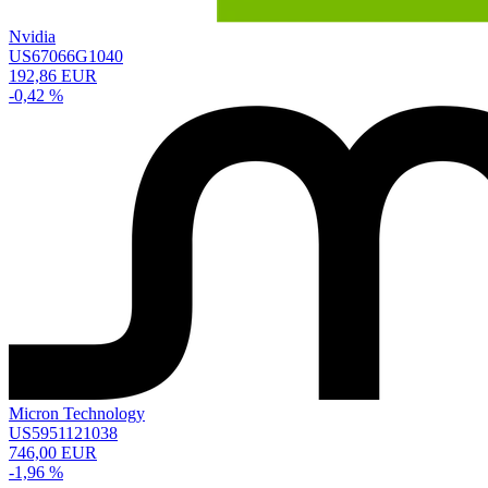
Nvidia
US67066G1040
192,86 EUR
-0,42 %
Micron Technology
US5951121038
746,00 EUR
-1,96 %