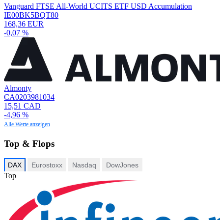
Vanguard FTSE All-World UCITS ETF USD Accumulation
IE00BK5BQT80
168,36 EUR
-0,07 %
Almonty
CA0203981034
15,51 CAD
-4,96 %
Alle Werte anzeigen
Top & Flops
DAX
Eurostoxx
Nasdaq
DowJones
Top