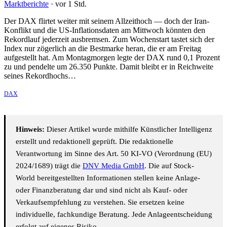
Marktberichte
·
vor 1 Std.
Der DAX flirtet weiter mit seinem Allzeithoch — doch der Iran-
Konflikt und die US-Inflationsdaten am Mittwoch könnten den
Rekordlauf jederzeit ausbremsen. Zum Wochenstart tastet sich der
Index nur zögerlich an die Bestmarke heran, die er am Freitag
aufgestellt hat. Am Montagmorgen legte der DAX rund 0,1 Prozent
zu und pendelte um 26.350 Punkte. Damit bleibt er in Reichweite
seines Rekordhochs…
DAX
Hinweis:
Dieser Artikel wurde mithilfe Künstlicher Intelligenz
erstellt und redaktionell geprüft. Die redaktionelle
Verantwortung im Sinne des Art. 50 KI-VO (Verordnung (EU)
2024/1689) trägt die
DNV Media GmbH
. Die auf Stock-
World bereitgestellten Informationen stellen keine Anlage-
oder Finanzberatung dar und sind nicht als Kauf- oder
Verkaufsempfehlung zu verstehen. Sie ersetzen keine
individuelle, fachkundige Beratung. Jede Anlageentscheidung
erfolgt auf eigenes Risiko.