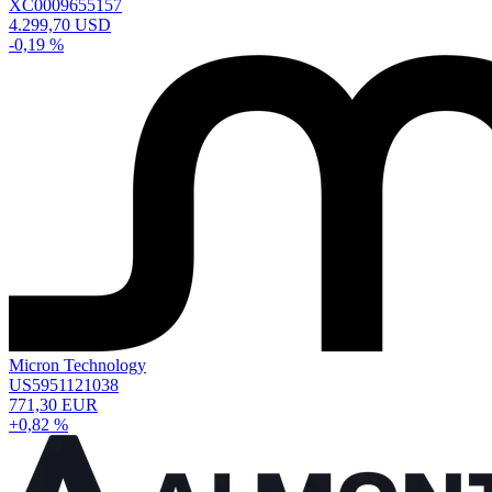
XC0009655157
4.299,70 USD
-0,19 %
Micron Technology
US5951121038
771,30 EUR
+0,82 %