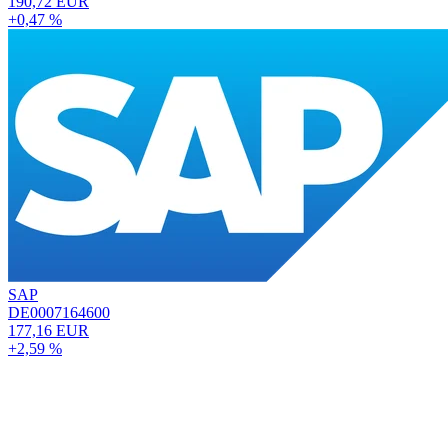
190,72 EUR
+0,47 %
SAP
DE0007164600
177,16 EUR
+2,59 %