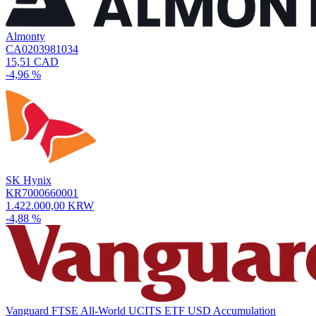
Almonty
CA0203981034
15,51 CAD
-4,96 %
SK Hynix
KR7000660001
1.422.000,00 KRW
-4,88 %
Vanguard FTSE All-World UCITS ETF USD Accumulation