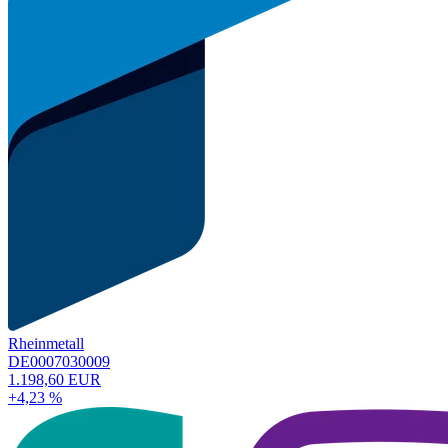
Rheinmetall
DE0007030009
1.198,60 EUR
+4,23 %