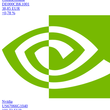
DE000CBK1001
38,85 EUR
+0,78 %
Nvidia
US67066G1040