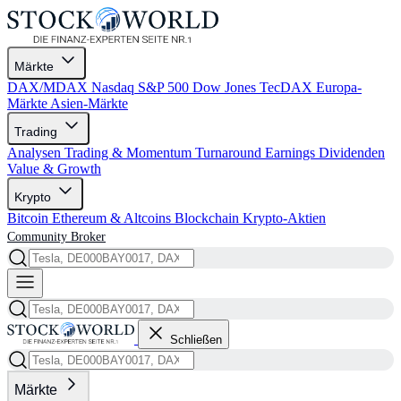
Märkte
DAX/MDAX
Nasdaq
S&P 500
Dow Jones
TecDAX
Europa-
Märkte
Asien-Märkte
Trading
Analysen
Trading & Momentum
Turnaround
Earnings
Dividenden
Value & Growth
Krypto
Bitcoin
Ethereum & Altcoins
Blockchain
Krypto-Aktien
Community
Broker
Schließen
Märkte