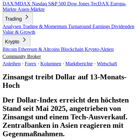
DAX/MDAX
Nasdaq
S&P 500
Dow Jones
TecDAX
Europa-
Märkte
Asien-Märkte
Trading
Analysen
Trading & Momentum
Turnaround
Earnings
Dividenden
Value & Growth
Krypto
Bitcoin
Ethereum & Altcoins
Blockchain
Krypto-Aktien
Community
Broker
Anleihen
·
Forex
·
Kolumnen
·
Marktberichte
·
Wirtschaft
Zinsangst treibt Dollar auf 13-Monats-
Hoch
Der Dollar-Index erreicht den höchsten
Stand seit Mai 2025, angetrieben von
Zinsangst und einem Tech-Ausverkauf.
Zentralbanken in Asien reagieren mit
Gegenmaßnahmen.