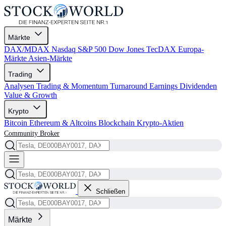
Märkte
DAX/MDAX
Nasdaq
S&P 500
Dow Jones
TecDAX
Europa-
Märkte
Asien-Märkte
Trading
Analysen
Trading & Momentum
Turnaround
Earnings
Dividenden
Value & Growth
Krypto
Bitcoin
Ethereum & Altcoins
Blockchain
Krypto-Aktien
Community
Broker
Schließen
Märkte