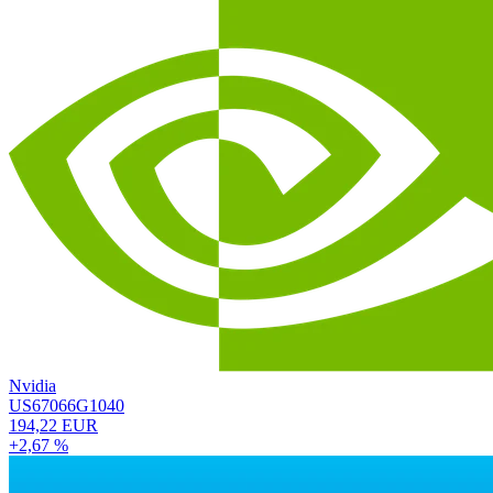
Nvidia
US67066G1040
194,22 EUR
+2,67 %