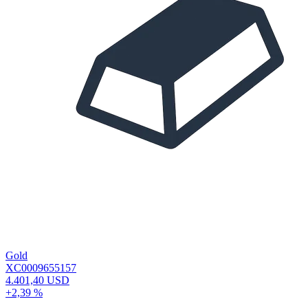
Gold
XC0009655157
4.401,40 USD
+2,39 %