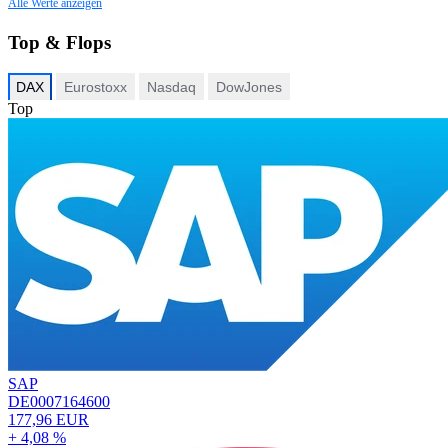
Alle Werte anzeigen
Top & Flops
DAX
Eurostoxx
Nasdaq
DowJones
Top
SAP
DE0007164600
177,96 EUR
+ 4,08 %