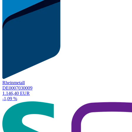
Rheinmetall
DE0007030009
1.146,40 EUR
-1,09 %