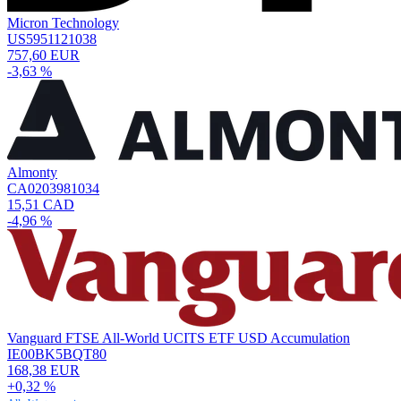
Micron Technology
US5951121038
757,60 EUR
-3,63 %
Almonty
CA0203981034
15,51 CAD
-4,96 %
Vanguard FTSE All-World UCITS ETF USD Accumulation
IE00BK5BQT80
168,38 EUR
+0,32 %