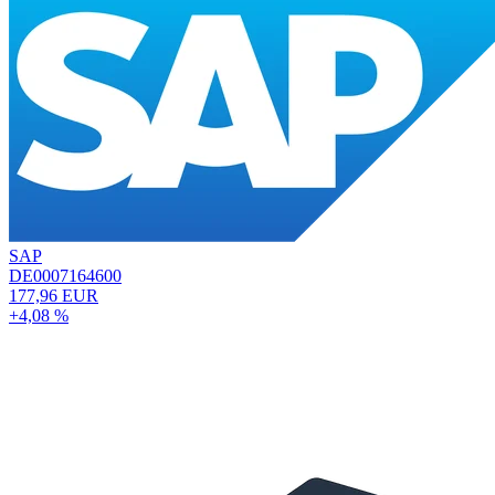
SAP
DE0007164600
177,96 EUR
+4,08 %