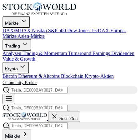
Märkte
DAX/MDAX
Nasdaq
S&P 500
Dow Jones
TecDAX
Europa-
Märkte
Asien-Märkte
Trading
Analysen
Trading & Momentum
Turnaround
Earnings
Dividenden
Value & Growth
Krypto
Bitcoin
Ethereum & Altcoins
Blockchain
Krypto-Aktien
Community
Broker
Schließen
Märkte