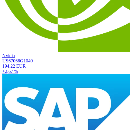
Nvidia
US67066G1040
194,22 EUR
+2,67 %