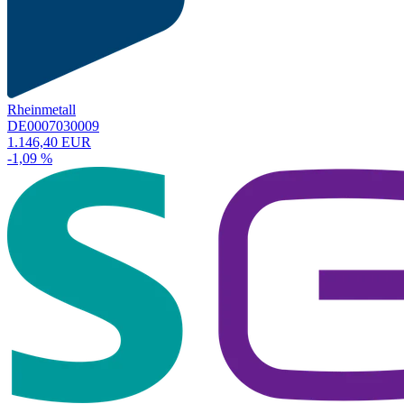
Rheinmetall
DE0007030009
1.146,40 EUR
-1,09 %