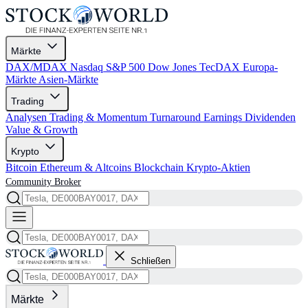
Märkte
DAX/MDAX
Nasdaq
S&P 500
Dow Jones
TecDAX
Europa-
Märkte
Asien-Märkte
Trading
Analysen
Trading & Momentum
Turnaround
Earnings
Dividenden
Value & Growth
Krypto
Bitcoin
Ethereum & Altcoins
Blockchain
Krypto-Aktien
Community
Broker
Schließen
Märkte