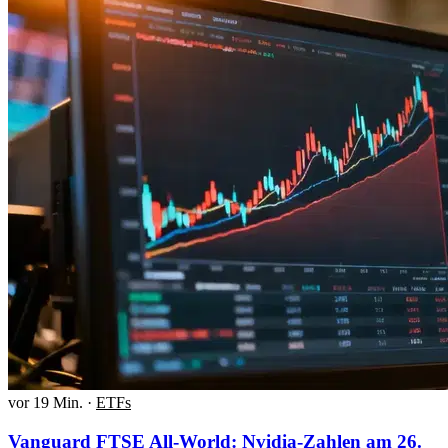
vor 19 Min.
·
ETFs
Vanguard FTSE All-World: Nvidia-Zahlen am 26.