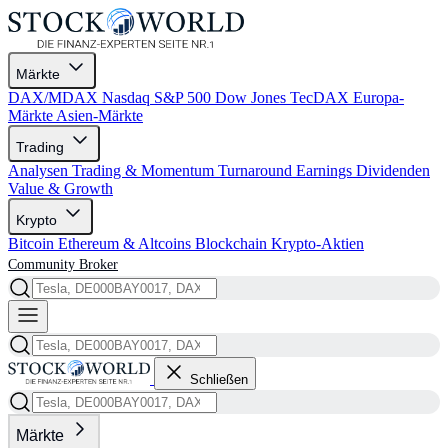
Märkte
DAX/MDAX
Nasdaq
S&P 500
Dow Jones
TecDAX
Europa-
Märkte
Asien-Märkte
Trading
Analysen
Trading & Momentum
Turnaround
Earnings
Dividenden
Value & Growth
Krypto
Bitcoin
Ethereum & Altcoins
Blockchain
Krypto-Aktien
Community
Broker
Schließen
Märkte