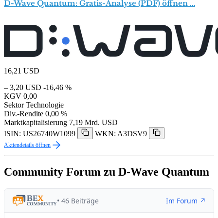
D-Wave Quantum: Gratis-Analyse (PDF) öffnen …
16,21
USD
– 3,20 USD
-16,46 %
KGV
0,00
Sektor
Technologie
Div.-Rendite
0,00 %
Marktkapitalisierung
7,19 Mrd. USD
ISIN: US26740W1099
WKN: A3DSV9
Aktiendetails öffnen
Community Forum zu D-Wave Quantum